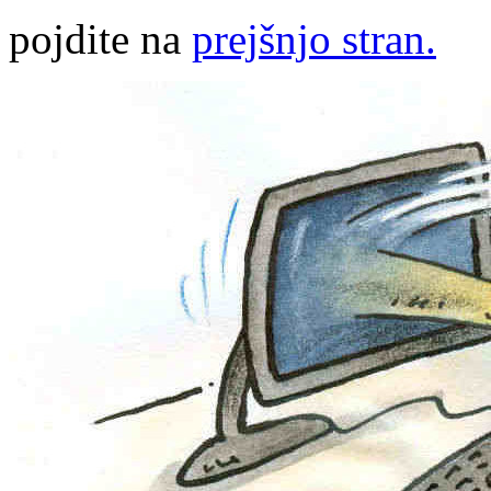
pojdite na
prejšnjo stran.