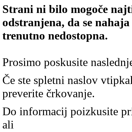
Strani ni bilo mogoče najt
odstranjena, da se nahaja
trenutno nedostopna.
Prosimo poskusite naslednj
Če ste spletni naslov vtipkal
preverite črkovanje.
Do informacij poizkusite pr
ali