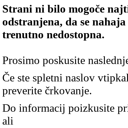
Strani ni bilo mogoče najt
odstranjena, da se nahaja
trenutno nedostopna.
Prosimo poskusite naslednj
Če ste spletni naslov vtipkal
preverite črkovanje.
Do informacij poizkusite pr
ali