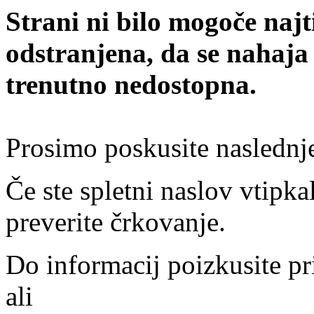
Strani ni bilo mogoče najt
odstranjena, da se nahaja
trenutno nedostopna.
Prosimo poskusite naslednj
Če ste spletni naslov vtipkal
preverite črkovanje.
Do informacij poizkusite pr
ali