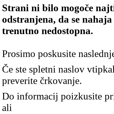
Strani ni bilo mogoče najt
odstranjena, da se nahaja
trenutno nedostopna.
Prosimo poskusite naslednj
Če ste spletni naslov vtipkal
preverite črkovanje.
Do informacij poizkusite pr
ali