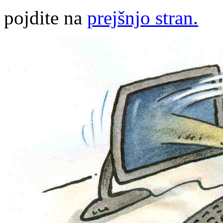
pojdite na
prejšnjo stran.