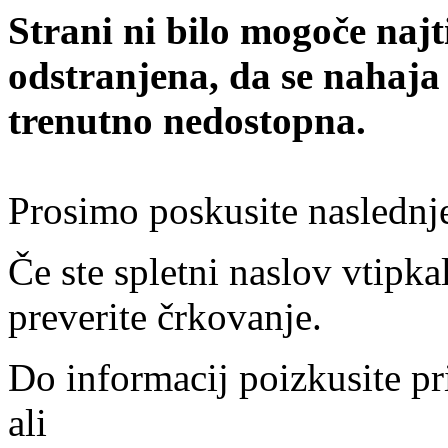
Strani ni bilo mogoče najt
odstranjena, da se nahaja
trenutno nedostopna.
Prosimo poskusite naslednj
Če ste spletni naslov vtipkal
preverite črkovanje.
Do informacij poizkusite pr
ali