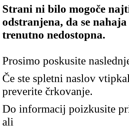
Strani ni bilo mogoče najt
odstranjena, da se nahaja
trenutno nedostopna.
Prosimo poskusite naslednj
Če ste spletni naslov vtipkal
preverite črkovanje.
Do informacij poizkusite pr
ali