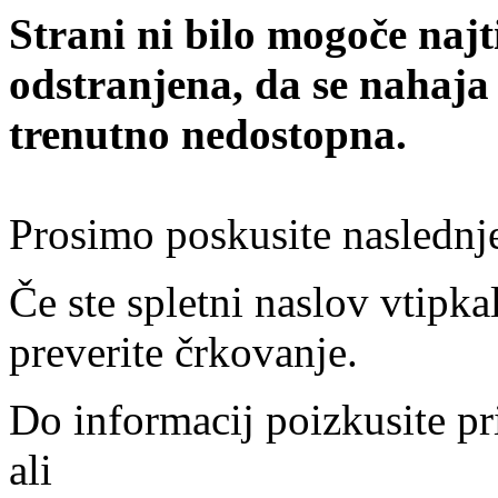
Strani ni bilo mogoče najt
odstranjena, da se nahaja
trenutno nedostopna.
Prosimo poskusite naslednj
Če ste spletni naslov vtipkal
preverite črkovanje.
Do informacij poizkusite pr
ali