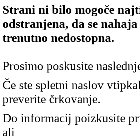
Strani ni bilo mogoče najt
odstranjena, da se nahaja
trenutno nedostopna.
Prosimo poskusite naslednj
Če ste spletni naslov vtipkal
preverite črkovanje.
Do informacij poizkusite pr
ali