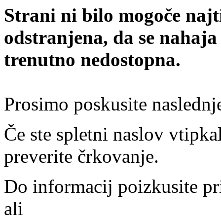
Strani ni bilo mogoče najt
odstranjena, da se nahaja
trenutno nedostopna.
Prosimo poskusite naslednj
Če ste spletni naslov vtipkal
preverite črkovanje.
Do informacij poizkusite pr
ali