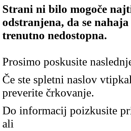
Strani ni bilo mogoče najt
odstranjena, da se nahaja
trenutno nedostopna.
Prosimo poskusite naslednj
Če ste spletni naslov vtipkal
preverite črkovanje.
Do informacij poizkusite pr
ali