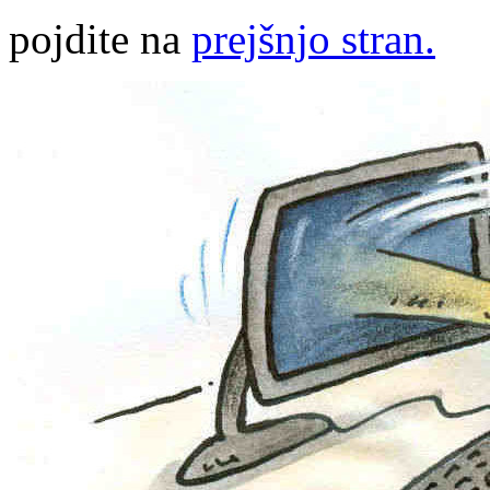
pojdite na
prejšnjo stran.