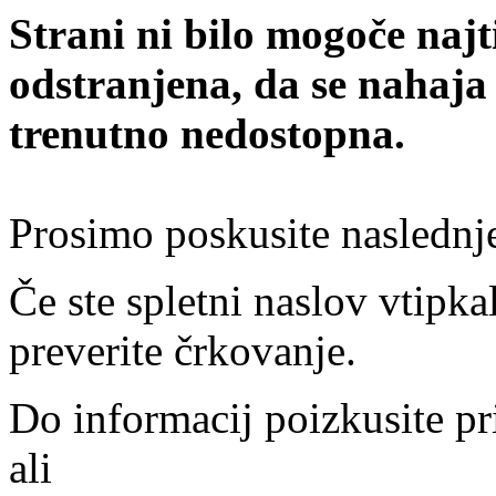
Strani ni bilo mogoče najt
odstranjena, da se nahaja
trenutno nedostopna.
Prosimo poskusite naslednj
Če ste spletni naslov vtipkal
preverite črkovanje.
Do informacij poizkusite pr
ali