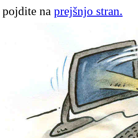
pojdite na
prejšnjo stran.