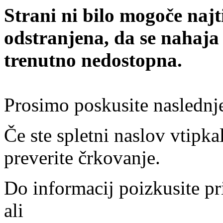
Strani ni bilo mogoče najt
odstranjena, da se nahaja
trenutno nedostopna.
Prosimo poskusite naslednj
Če ste spletni naslov vtipkal
preverite črkovanje.
Do informacij poizkusite pr
ali