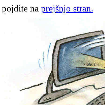
pojdite na
prejšnjo stran.