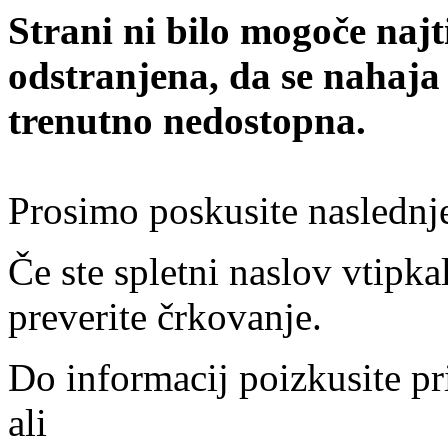
Strani ni bilo mogoče najt
odstranjena, da se nahaja
trenutno nedostopna.
Prosimo poskusite naslednj
Če ste spletni naslov vtipkal
preverite črkovanje.
Do informacij poizkusite pr
ali