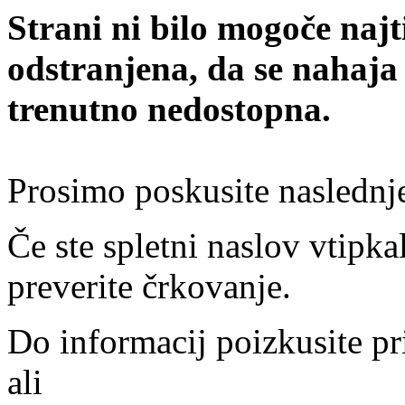
Strani ni bilo mogoče najt
odstranjena, da se nahaja
trenutno nedostopna.
Prosimo poskusite naslednj
Če ste spletni naslov vtipkal
preverite črkovanje.
Do informacij poizkusite pr
ali