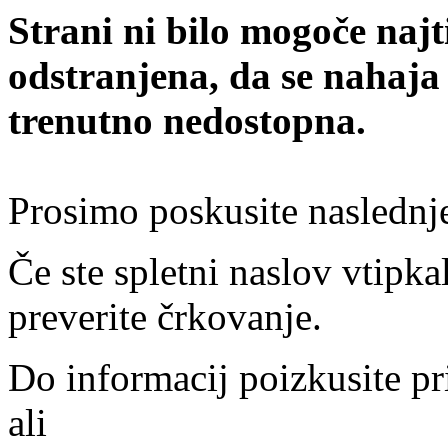
Strani ni bilo mogoče najt
odstranjena, da se nahaja
trenutno nedostopna.
Prosimo poskusite naslednj
Če ste spletni naslov vtipkal
preverite črkovanje.
Do informacij poizkusite pr
ali