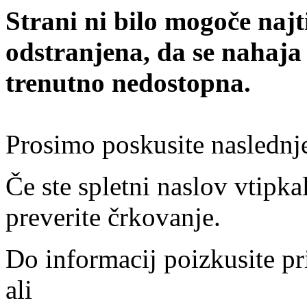
Strani ni bilo mogoče najt
odstranjena, da se nahaja
trenutno nedostopna.
Prosimo poskusite naslednj
Če ste spletni naslov vtipkal
preverite črkovanje.
Do informacij poizkusite pr
ali