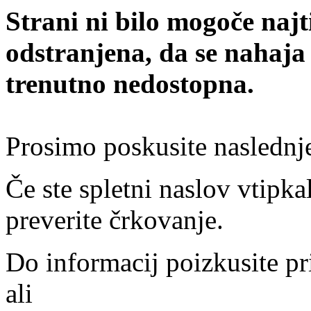
Strani ni bilo mogoče najt
odstranjena, da se nahaja
trenutno nedostopna.
Prosimo poskusite naslednj
Če ste spletni naslov vtipkal
preverite črkovanje.
Do informacij poizkusite pr
ali