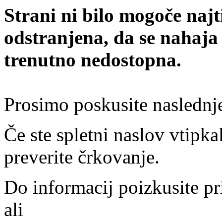
Strani ni bilo mogoče najt
odstranjena, da se nahaja
trenutno nedostopna.
Prosimo poskusite naslednj
Če ste spletni naslov vtipkal
preverite črkovanje.
Do informacij poizkusite pr
ali