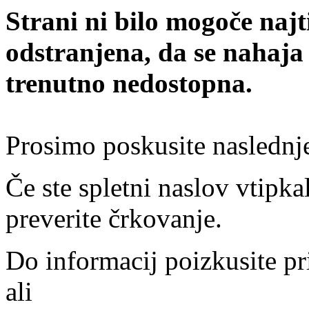
Strani ni bilo mogoče najt
odstranjena, da se nahaja
trenutno nedostopna.
Prosimo poskusite naslednj
Če ste spletni naslov vtipkal
preverite črkovanje.
Do informacij poizkusite pr
ali