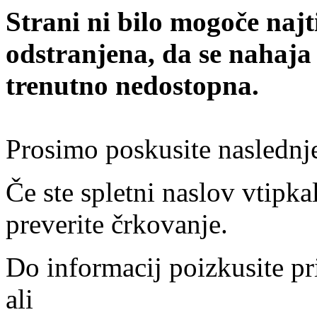
Strani ni bilo mogoče najt
odstranjena, da se nahaja
trenutno nedostopna.
Prosimo poskusite naslednj
Če ste spletni naslov vtipkal
preverite črkovanje.
Do informacij poizkusite pr
ali