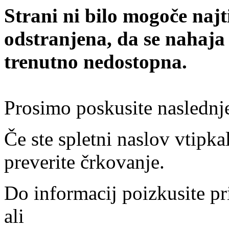
Strani ni bilo mogoče najt
odstranjena, da se nahaja
trenutno nedostopna.
Prosimo poskusite naslednj
Če ste spletni naslov vtipkal
preverite črkovanje.
Do informacij poizkusite pr
ali