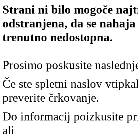
Strani ni bilo mogoče najt
odstranjena, da se nahaja
trenutno nedostopna.
Prosimo poskusite naslednj
Če ste spletni naslov vtipkal
preverite črkovanje.
Do informacij poizkusite pr
ali