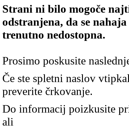
Strani ni bilo mogoče najt
odstranjena, da se nahaja
trenutno nedostopna.
Prosimo poskusite naslednj
Če ste spletni naslov vtipkal
preverite črkovanje.
Do informacij poizkusite pr
ali