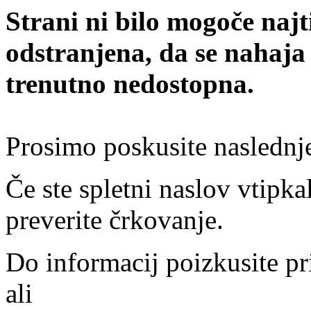
Strani ni bilo mogoče najt
odstranjena, da se nahaja
trenutno nedostopna.
Prosimo poskusite naslednj
Če ste spletni naslov vtipkal
preverite črkovanje.
Do informacij poizkusite pr
ali