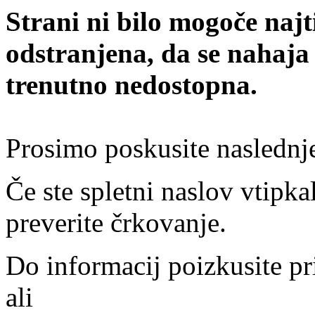
Strani ni bilo mogoče najt
odstranjena, da se nahaja
trenutno nedostopna.
Prosimo poskusite naslednj
Če ste spletni naslov vtipkal
preverite črkovanje.
Do informacij poizkusite pr
ali