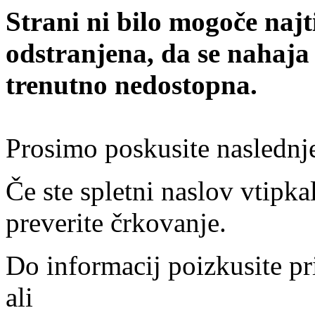
Strani ni bilo mogoče najt
odstranjena, da se nahaja
trenutno nedostopna.
Prosimo poskusite naslednj
Če ste spletni naslov vtipkal
preverite črkovanje.
Do informacij poizkusite pr
ali