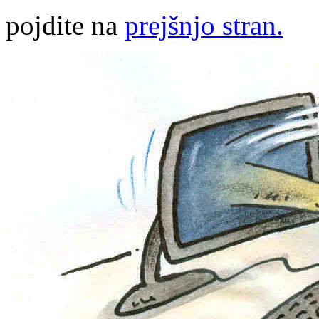
pojdite na
prejšnjo stran.