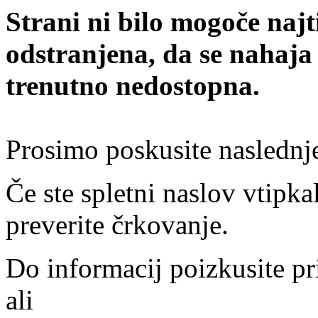
Strani ni bilo mogoče najt
odstranjena, da se nahaja
trenutno nedostopna.
Prosimo poskusite naslednj
Če ste spletni naslov vtipkal
preverite črkovanje.
Do informacij poizkusite pr
ali