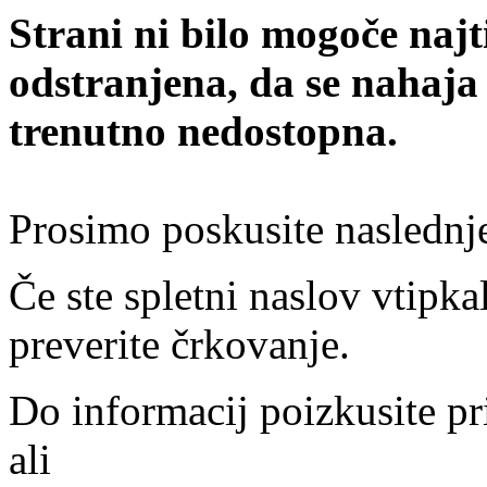
Strani ni bilo mogoče najt
odstranjena, da se nahaja
trenutno nedostopna.
Prosimo poskusite naslednj
Če ste spletni naslov vtipkal
preverite črkovanje.
Do informacij poizkusite pr
ali