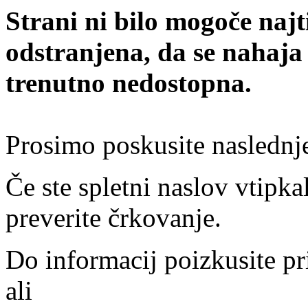
Strani ni bilo mogoče najt
odstranjena, da se nahaja
trenutno nedostopna.
Prosimo poskusite naslednj
Če ste spletni naslov vtipkal
preverite črkovanje.
Do informacij poizkusite pr
ali