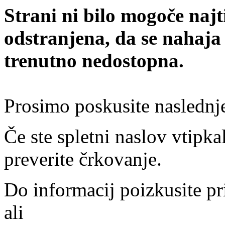
Strani ni bilo mogoče najt
odstranjena, da se nahaja
trenutno nedostopna.
Prosimo poskusite naslednj
Če ste spletni naslov vtipkal
preverite črkovanje.
Do informacij poizkusite pr
ali