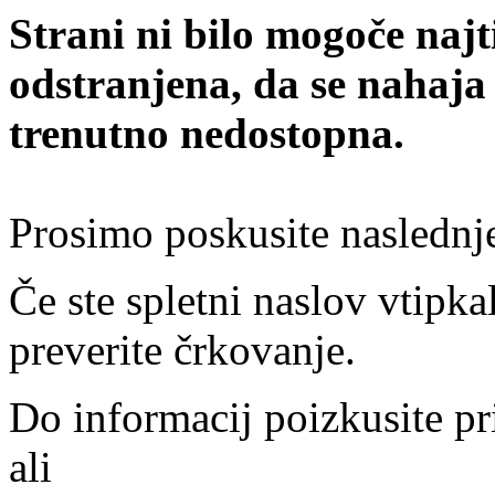
Strani ni bilo mogoče najt
odstranjena, da se nahaja
trenutno nedostopna.
Prosimo poskusite naslednj
Če ste spletni naslov vtipkal
preverite črkovanje.
Do informacij poizkusite pr
ali