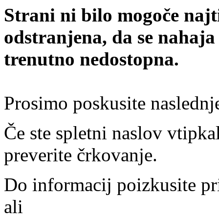
Strani ni bilo mogoče najt
odstranjena, da se nahaja
trenutno nedostopna.
Prosimo poskusite naslednj
Če ste spletni naslov vtipkal
preverite črkovanje.
Do informacij poizkusite pr
ali