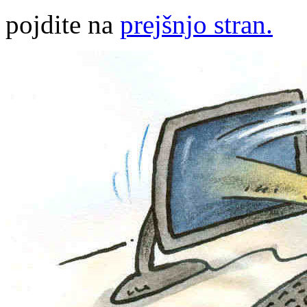
pojdite na
prejšnjo stran.