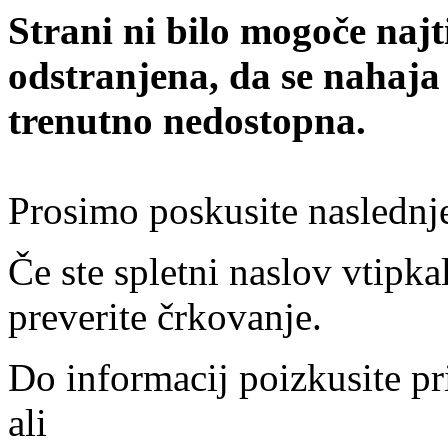
Strani ni bilo mogoče najt
odstranjena, da se nahaja
trenutno nedostopna.
Prosimo poskusite naslednj
Če ste spletni naslov vtipkal
preverite črkovanje.
Do informacij poizkusite pr
ali