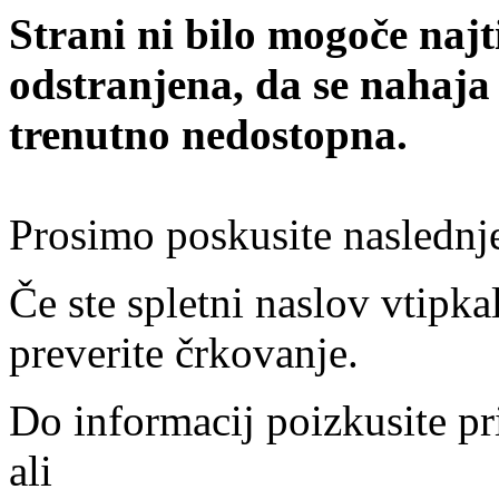
Strani ni bilo mogoče najt
odstranjena, da se nahaja
trenutno nedostopna.
Prosimo poskusite naslednj
Če ste spletni naslov vtipkal
preverite črkovanje.
Do informacij poizkusite pr
ali