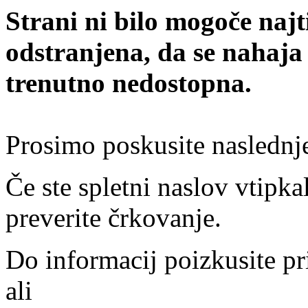
Strani ni bilo mogoče najt
odstranjena, da se nahaja
trenutno nedostopna.
Prosimo poskusite naslednj
Če ste spletni naslov vtipkal
preverite črkovanje.
Do informacij poizkusite pr
ali