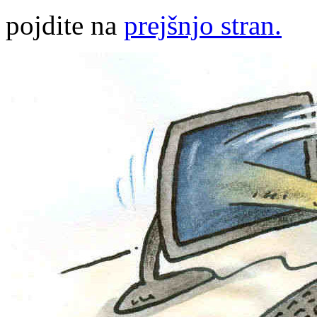
pojdite na
prejšnjo stran.