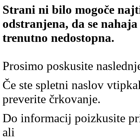
Strani ni bilo mogoče najt
odstranjena, da se nahaja
trenutno nedostopna.
Prosimo poskusite naslednj
Če ste spletni naslov vtipkal
preverite črkovanje.
Do informacij poizkusite pr
ali