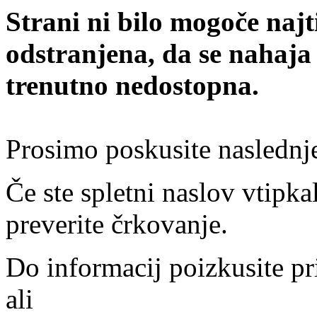
Strani ni bilo mogoče najt
odstranjena, da se nahaja
trenutno nedostopna.
Prosimo poskusite naslednj
Če ste spletni naslov vtipkal
preverite črkovanje.
Do informacij poizkusite pr
ali