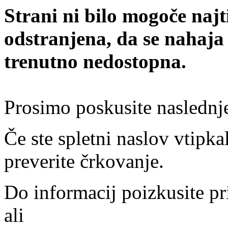
Strani ni bilo mogoče najt
odstranjena, da se nahaja
trenutno nedostopna.
Prosimo poskusite naslednj
Če ste spletni naslov vtipkal
preverite črkovanje.
Do informacij poizkusite pr
ali