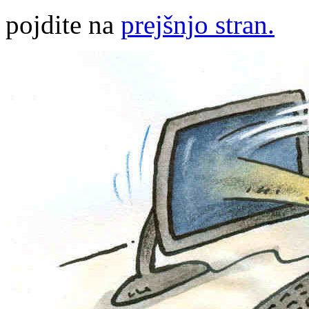
pojdite na
prejšnjo stran.