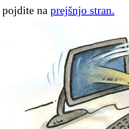
pojdite na
prejšnjo stran.