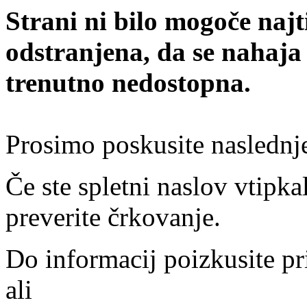
Strani ni bilo mogoče najt
odstranjena, da se nahaja
trenutno nedostopna.
Prosimo poskusite naslednj
Če ste spletni naslov vtipkal
preverite črkovanje.
Do informacij poizkusite pr
ali