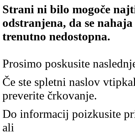
Strani ni bilo mogoče najt
odstranjena, da se nahaja
trenutno nedostopna.
Prosimo poskusite naslednj
Če ste spletni naslov vtipkal
preverite črkovanje.
Do informacij poizkusite pr
ali