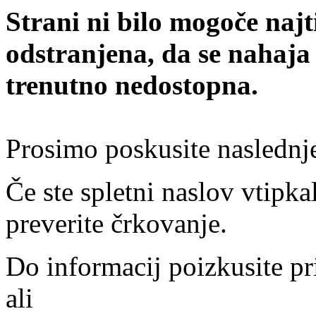
Strani ni bilo mogoče najt
odstranjena, da se nahaja
trenutno nedostopna.
Prosimo poskusite naslednj
Če ste spletni naslov vtipkal
preverite črkovanje.
Do informacij poizkusite pr
ali