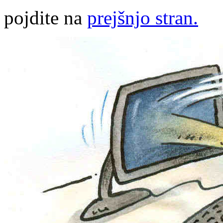
pojdite na
prejšnjo stran.