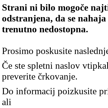
Strani ni bilo mogoče najt
odstranjena, da se nahaja
trenutno nedostopna.
Prosimo poskusite naslednj
Če ste spletni naslov vtipkal
preverite črkovanje.
Do informacij poizkusite pr
ali