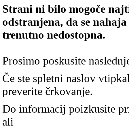
Strani ni bilo mogoče najt
odstranjena, da se nahaja
trenutno nedostopna.
Prosimo poskusite naslednj
Če ste spletni naslov vtipkal
preverite črkovanje.
Do informacij poizkusite pr
ali