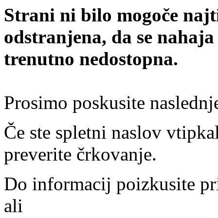
Strani ni bilo mogoče najt
odstranjena, da se nahaja
trenutno nedostopna.
Prosimo poskusite naslednj
Če ste spletni naslov vtipkal
preverite črkovanje.
Do informacij poizkusite pr
ali