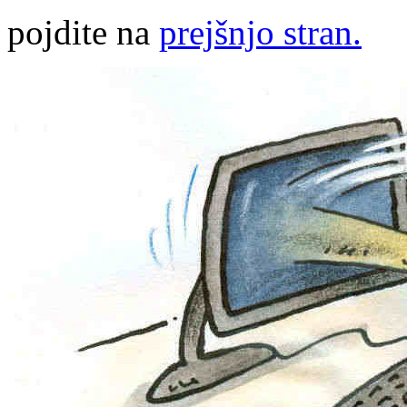
pojdite na
prejšnjo stran.