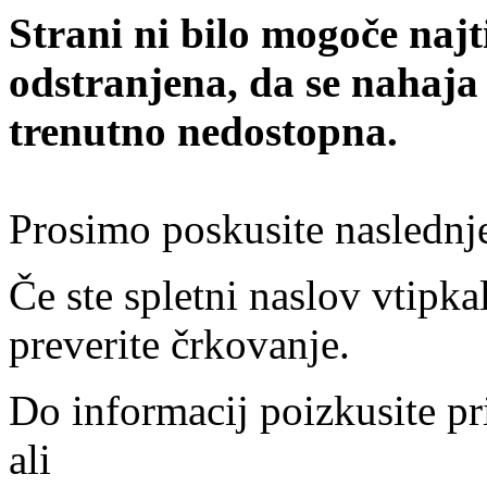
Strani ni bilo mogoče najt
odstranjena, da se nahaja
trenutno nedostopna.
Prosimo poskusite naslednj
Če ste spletni naslov vtipkal
preverite črkovanje.
Do informacij poizkusite pr
ali