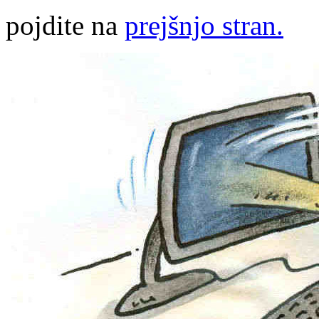
pojdite na
prejšnjo stran.