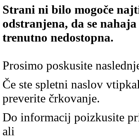
Strani ni bilo mogoče najt
odstranjena, da se nahaja
trenutno nedostopna.
Prosimo poskusite naslednj
Če ste spletni naslov vtipkal
preverite črkovanje.
Do informacij poizkusite pr
ali