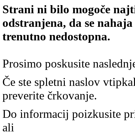
Strani ni bilo mogoče najt
odstranjena, da se nahaja
trenutno nedostopna.
Prosimo poskusite naslednj
Če ste spletni naslov vtipkal
preverite črkovanje.
Do informacij poizkusite pr
ali