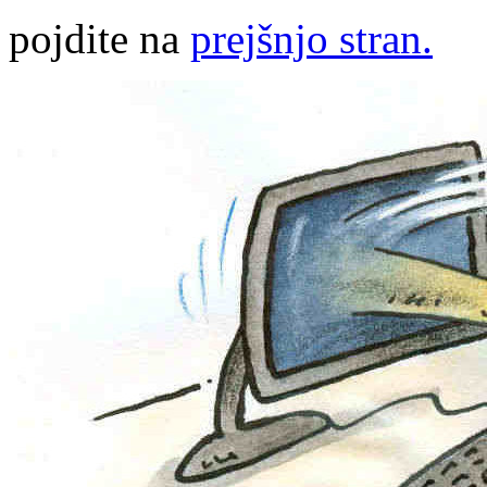
pojdite na
prejšnjo stran.