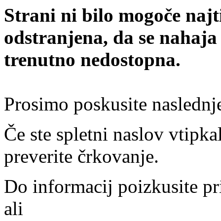
Strani ni bilo mogoče najt
odstranjena, da se nahaja
trenutno nedostopna.
Prosimo poskusite naslednj
Če ste spletni naslov vtipkal
preverite črkovanje.
Do informacij poizkusite pr
ali