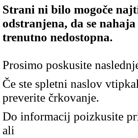
Strani ni bilo mogoče najt
odstranjena, da se nahaja
trenutno nedostopna.
Prosimo poskusite naslednj
Če ste spletni naslov vtipkal
preverite črkovanje.
Do informacij poizkusite pr
ali