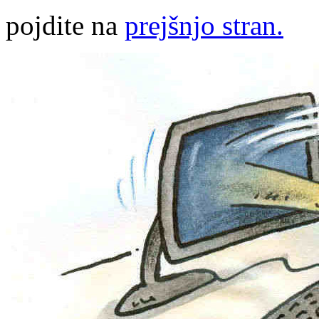
pojdite na
prejšnjo stran.