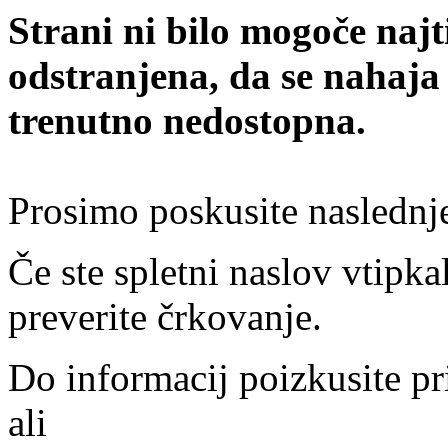
Strani ni bilo mogoče najt
odstranjena, da se nahaja
trenutno nedostopna.
Prosimo poskusite naslednj
Če ste spletni naslov vtipkal
preverite črkovanje.
Do informacij poizkusite pr
ali